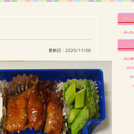
最新の
・
みんなd
アーカ
更新日：2020/11/06
・
2024年
・
202
・
20
・