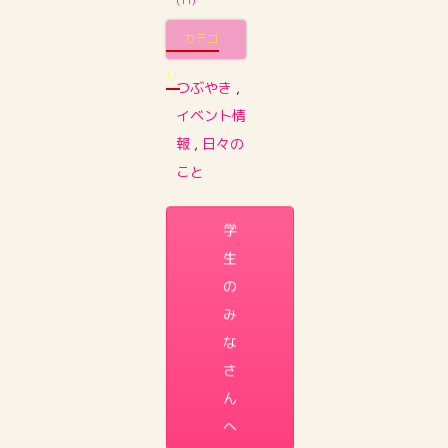
(11)
カテゴ
リ
つぶやき
,
イベント情
報
,
日々の
こと
学
生
の
み
な
さ
ん
へ